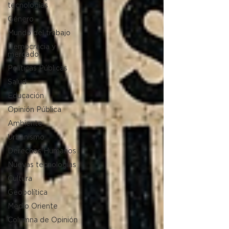
tecnologías
Género
Mundo del trabajo
Democracia y
mercado
Políticas Públicas
Salud
Educación
Opinión Pública
Ambiente
Urbanismo
Derechos Humanos
Nuevas tecnologías
Cultura
Geopolítica
Medio Oriente
Columna de Opinión