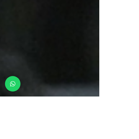
comprender cómo se configuran los
proyectos políticos, las identidades
colectivas y los órdenes internacionales
que estructuran la vida contemporánea.