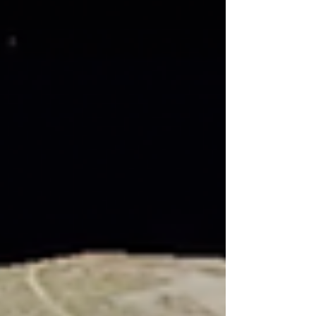
condicionando la forma en que la
ciudadanía evalúa a sus dirigentes y
ejerce su responsabilidad democrática.