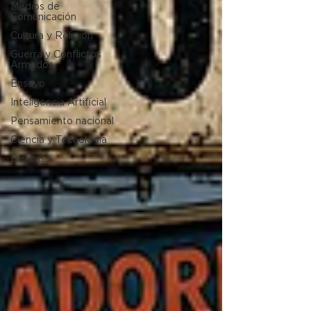
Medios de
Comunicación
Cultura y Religión
Guerra y Conflictos
Armados
Ensayo
Inteligencia Artificial
Pensamiento nacional
Ciencia y Tecnología
Defensa