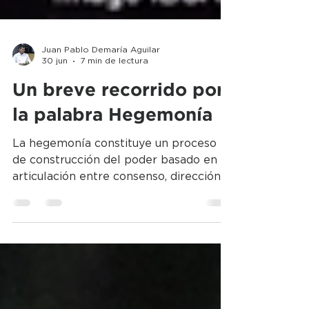
Juan Pablo Demaría Aguilar
30 jun
7 min de lectura
Un breve recorrido por
la palabra Hegemonía
La hegemonía constituye un proceso
de construcción del poder basado en la
articulación entre consenso, dirección
política y legitimidad social. Su
desarrollo teórico, desde Antonio
Gramsci hasta Ernesto Laclau, Chantal
Mouffe y Robert Cox, permite