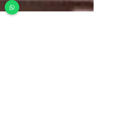
CEDI
7 nov 2020
5 min de lectura
Bolivia. Retorno de la
democracia y del
sentido de lo político
José Cruz Campagnoli y Mariana Gómez
analizan por qué el MAS volvió al
gobierno en Bolivia.