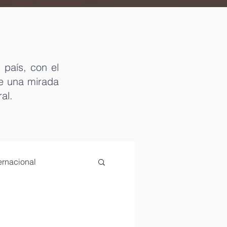
 país, con el
de una mirada
ral.
rnacional
jo