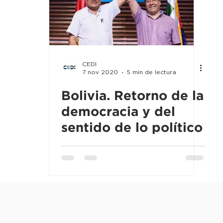
líticas Públicas
Salud
Educación
Opinión Públ
manos
Nuevas tecnologías
Cultura
Geopolítica
CEDI
7 nov 2020
5 min de lectura
os de Comunicación
Cultura y Religión
Guerra y Con
Bolivia. Retorno de la
democracia y del
sentido de lo político
ial
Pensamiento nacional
Ciencia y Tecnología