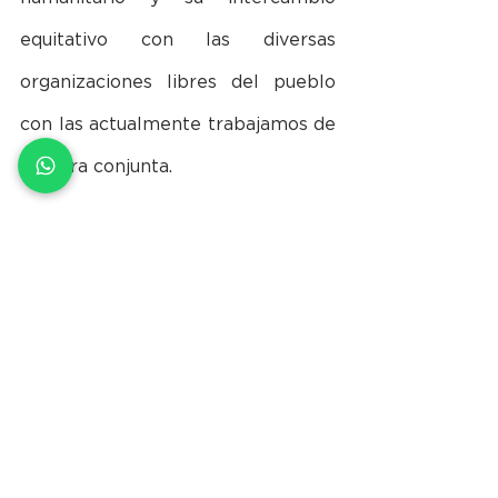
equitativo con las diversas 
organizaciones libres del pueblo 
con las actualmente trabajamos de 
manera conjunta.
Estamos muy felices por la firma 
de este Convenio y queríamos 
celebrarlo con todas las personas 
que nos siguen y acompañan desde 
el año 2016 porque nos da fuerzas 
para todo lo que se viene. 