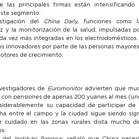
 las principales firmas están intensificando l
este segmento. 
tigación del 
China Daily,
 funciones como la
z y la monitorización de la salud, impulsadas por
cada vez más integradas en los electrodomésticos. A
s innovadores por parte de las personas mayores y
tores de crecimiento.
nvestigadores de 
Euromonitor
 advierten que muc
n con pensiones de apenas 200 yuanes al mes (unos
nsiderablemente su capacidad de participar de 
a entre el campo y la ciudad sigue siendo signif
e cuidado en las zonas rurales dista mucho de 
s. 