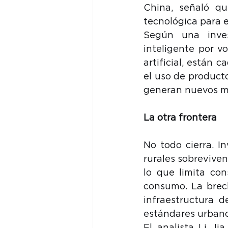
China, señaló que
tecnológica para 
Según una inves
inteligente por vo
artificial, están 
el uso de producto
generan nuevos mo
La otra frontera
No todo cierra. I
rurales sobrevive
lo que limita co
consumo. La brech
infraestructura d
estándares urbano