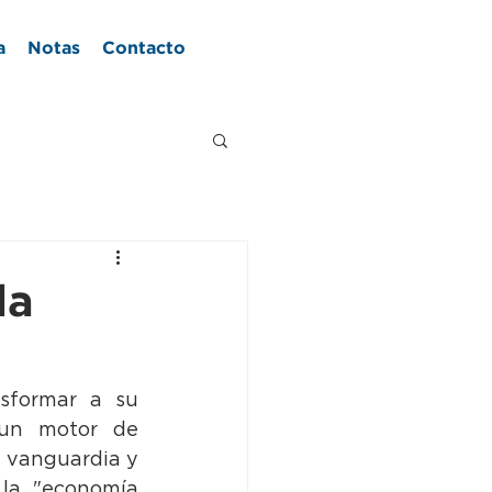
a
Notas
Contacto
la
sformar a su 
un motor de 
 vanguardia y 
 la "economía 