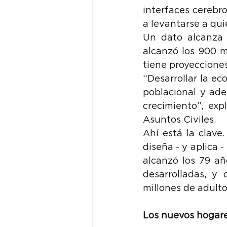
interfaces cerebr
a levantarse a qu
Un dato alcanza 
alcanzó los 900 m
tiene proyecciones
“Desarrollar la e
poblacional y ad
crecimiento”, exp
Asuntos Civiles.
Ahí está la clave
diseña - y aplica 
alcanzó los 79 añ
desarrolladas, 
millones de adult
Los nuevos hogar