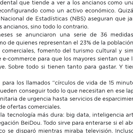
idental que tiende a ver a los ancianos como una 
econfigurando como un activo económico. Quizás
 Nacional de Estadísticas (NBS) aseguran que ja
s ancianos, sino todo lo contrario.
meses se anunciaron una serie de 36 medidas
o de quienes representan el 23% de la población, a
 comerciales, fomento del turismo cultural y simp
e e-commerce para que los mayores sientan que 
ye. Sobre todo si tienen tanto para gastar. Y ti
 para los llamados “círculos de vida de 15 minuto
ueden conseguir todo lo que necesitan en ese lap
itaria de urgencia hasta servicios de esparcimien
e ofertas comerciales.
la tecnología más dura: big data, inteligencia arti
gación BeiDou. Todo sirve para enterarse si el abu
co se disparó mientras miraba televisión. Incluso