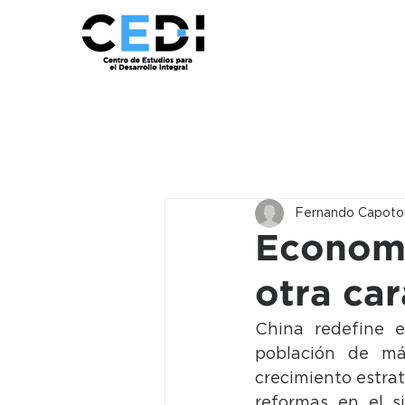
Fernando Capot
Economí
otra car
China redefine e
población de má
crecimiento estrat
reformas en el si