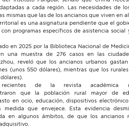
, del 
Instituto Pangoal
, señaló que China necesi
adaptadas a cada región. Las necesidades de los
as mismas que las de los ancianos que viven en al
rritorial es una asignatura pendiente que el gobi
 con programas específicos de asistencia social 
ado en 2025 por la Biblioteca Nacional de Medici
en una muestra de 276 casos en las ciudades
hou, reveló que los ancianos urbanos gastan
es (unos 550 dólares), mientras que los rurales
dólares).
es recientes de la revista académica 
traron que la población rural mayor de ed
sto en ocio, educación, dispositivos electrónico
 medida que envejece. Esta evidencia desmie
da en algunos ámbitos, de que los ancianos ru
dquisitivo.