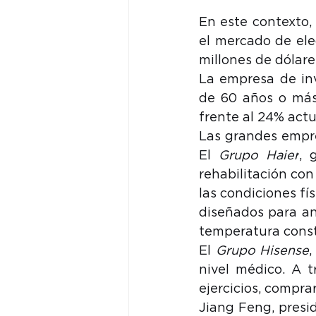
En este contexto, 
el mercado de ele
millones de dólare
La empresa de in
de 60 años o más
frente al 24% actu
Las grandes empre
El 
Grupo Haier
, 
rehabilitación con
las condiciones fí
diseñados para an
temperatura const
El 
Grupo Hisense
,
nivel médico. A t
ejercicios, compra
Jiang Feng, presi