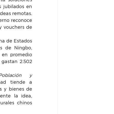
ta soluciones 
 jubilados en 
deas remotas. 
erno reconoce 
y vouchers de 
na de Estados 
 de Ningbo, 
 en promedio 
 gastan 2.502 
Población y 
ad tiende a 
s y bienes de 
nte la idea, 
rales chinos 