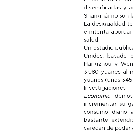
El analista Li Jia
diversificadas y 
Shanghái no son l
La desigualdad te
e intenta abordar
salud.
Un estudio public
Unidos, basado 
Hangzhou y Wenz
3.980 yuanes al m
yuanes (unos 345 
Investigacion
Economía
 demos
incrementar su ga
consumo diario a
bastante extendi
carecen de poder a