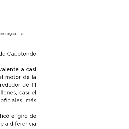
nológicos e 
ndo Capotondo
alente a casi 
l motor de la 
dedor de 1,1 
ones, casi el 
ficiales más 
có el giro de 
e a diferencia 