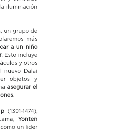
a iluminación 
, un grupo de 
blaremos más 
car a un niño 
r
. Esto incluye 
culos y otros 
 nuevo Dalai 
r objetos y 
ma 
asegurar el 
iones
.
up
 (1391-1474), 
Lama, 
Yonten 
como un líder 