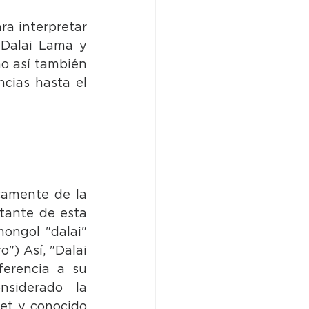
ra interpretar 
 Dalai Lama y 
mo así también 
cias hasta el 
camente de la 
tante de esta 
ongol "dalai" 
") Así, "Dalai 
erencia a su 
siderado la 
et y conocido 