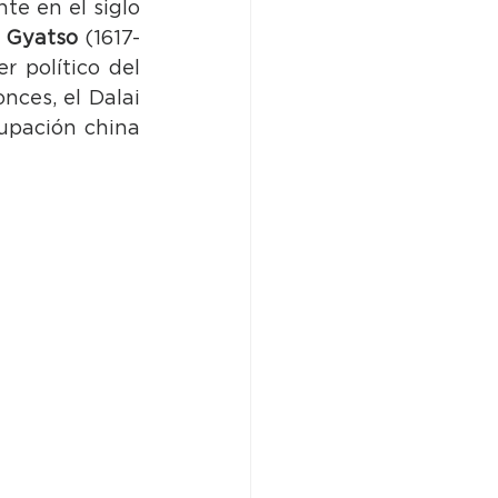
e en el siglo 
 Gyatso
 (1617-
 político del 
nces, el Dalai 
upación china 