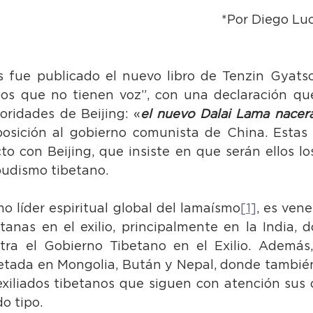
*Por Diego Lu
 fue publicado el nuevo libro de Tenzin Gyatso,
os que no tienen voz”, con una declaración que
oridades de Beijing: «
el nuevo Dalai Lama nacer
posición al gobierno comunista de China. Estas 
cto con Beijing, que insiste en que serán ellos los
budismo tibetano.
o líder espiritual global del lamaísmo
[1]
, es vene
anas en el exilio, principalmente en la India, d
ra el Gobierno Tibetano en el Exilio. Además, 
etada en Mongolia, Bután y Nepal, donde tambié
iliados tibetanos que siguen con atención sus 
o tipo.