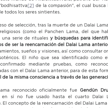
"bodhisattva
[2]
 de la compasión", el cual busca l
e todos los seres sintientes.
eso de selección, tras la muerte de un Dalai Lama
 religiosos (como el Panchen Lama, del que ha
 una serie de rituales 
y búsquedas para identifi
s de ser la reencarnación del Dalai Lama anterio
ientos, sueños y visiones, así como consultar orá
otéricos. El niño que sea identificado como el
onfirmado mediante pruebas, como reconoce
adas con el Dalai Lama anterior, para de esta for
l de la misma consciencia a través de las generac
Lama reconocido oficialmente fue 
Gendün Dr
o en sí no fue usado hasta el cuarto Dalai 
). El concepto de la reencarnación del Dalai Lama 