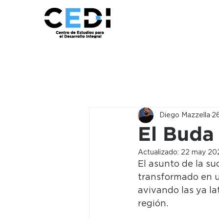
Diego Mazzella
2
El Buda
Actualizado:
22 may 20
El asunto de la su
transformado en u
avivando las ya la
región.