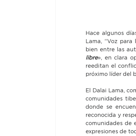
Hace algunos días
Lama, “Voz para l
bien entre las aut
libre
», en clara o
reeditan el confli
próximo líder del 
El Dalai Lama, com
comunidades tibet
donde se encuent
reconocida y resp
comunidades de ex
expresiones de tod