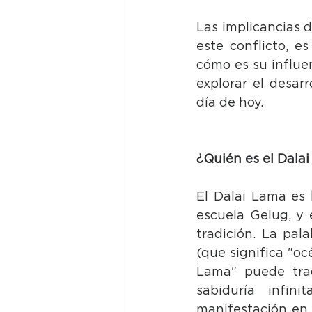
Las implicancias de
este conflicto, e
cómo es su influen
explorar el desarr
día de hoy.
¿Quién es el Dala
El Dalai Lama es 
escuela Gelug, y 
tradición. La pal
(que significa "oc
Lama" puede trad
sabiduría infin
manifestación en 