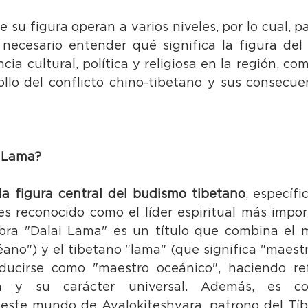
 su figura operan a varios niveles, por lo cual, pa
s necesario entender qué significa la figura del
cia cultural, política y religiosa en la región, co
ollo del conflicto chino-tibetano y sus consecuen
i Lama?
la figura central del budismo tibetano
, específi
es reconocido como el líder espiritual más impor
abra "Dalai Lama" es un título que combina el m
éano") y el tibetano "lama" (que significa "maestro
ucirse como "maestro oceánico", haciendo ref
ita y su carácter universal. Además, es con
este mundo de Avalokiteshvara, patrono del Tíb