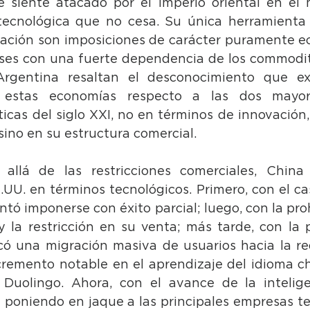
 siente atacado por el imperio oriental en el 
-tecnológica que no cesa. Su única herramienta 
uación son imposiciones de carácter puramente e
íses con una fuerte dependencia de los commoditi
gentina resaltan el desconocimiento que exi
estas economías respecto a las dos mayore
icas del siglo XXI, no en términos de innovación, 
 sino en su estructura comercial.
allá de las restricciones comerciales, China
UU. en términos tecnológicos. Primero, con el ca
ntó imponerse con éxito parcial; luego, con la proh
 la restricción en su venta; más tarde, con la p
có una migración masiva de usuarios hacia la red
remento notable en el aprendizaje del idioma c
á poniendo en jaque a las principales empresas te