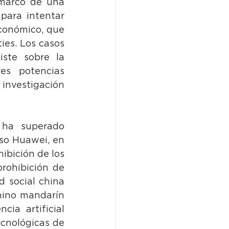
marco de una 
para intentar 
conómico, que 
es. Los casos 
ste sobre la 
s potencias 
investigación 
 ha superado 
so Huawei, en 
ibición de los 
rohibición de 
 social china 
hino mandarín 
en la plataforma Duolingo. Ahora, con el avance de la inteligencia artificial 
cnológicas de 