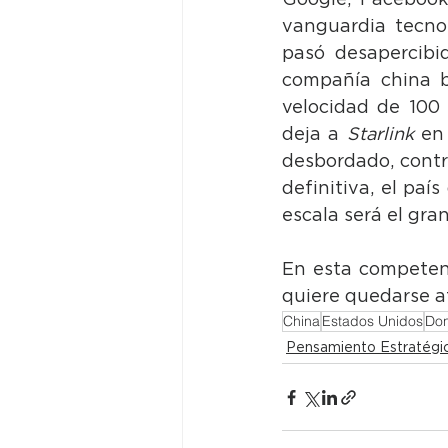
Google, Facebook,
vanguardia tecno
pasó desapercibi
compañía china ba
velocidad de 100 
deja a 
Starlink
 en
desbordado, contr
definitiva, el país
escala será el gra
En esta competenc
quiere quedarse a
China
Estados Unidos
Don
Pensamiento Estratégi