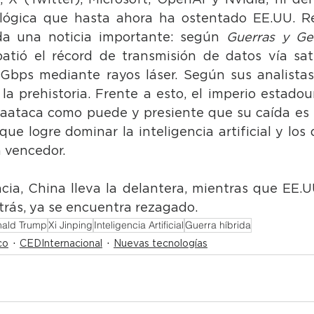
 X (Twitter), Microsoft, OpenAI y Nvidia, ni del 
lógica que hasta ahora ha ostentado EE.UU. Re
da una noticia importante: según 
Guerras y Ge
tió el récord de transmisión de datos vía saté
Gbps mediante rayos láser. Según sus analistas
 la prehistoria. Frente a esto, el imperio estadou
aataca como puede y presiente que su caída es 
 que logre dominar la inteligencia artificial y los
n vencedor. 
ia, China lleva la delantera, mientras que EE.U
trás, ya se encuentra rezagado. 
ald Trump
Xi Jinping
Inteligencia Artificial
Guerra híbrida
co
CEDInternacional
Nuevas tecnologías