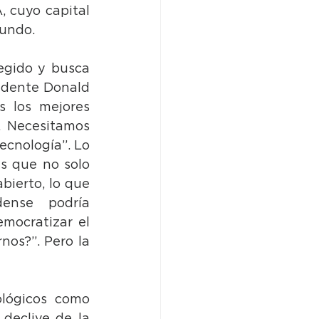
 cuyo capital 
mundo.
egido y busca 
idente Donald 
 los mejores 
. Necesitamos 
cnología”. Lo 
s que no solo 
ierto, lo que 
ense podría 
mocratizar el 
os?”. Pero la 
lógicos como 