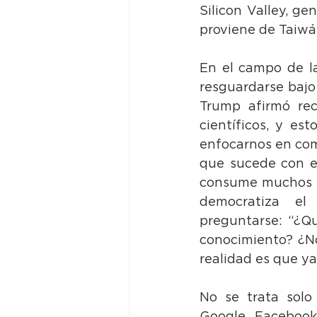
Silicon Valley, g
proviene de Taiwá
En el campo de la 
resguardarse bajo
Trump afirmó rec
científicos, y es
enfocarnos en comp
que sucede con es
consume muchos me
democratiza el 
preguntarse: “¿Qu
conocimiento? ¿No
realidad es que y
No se trata solo