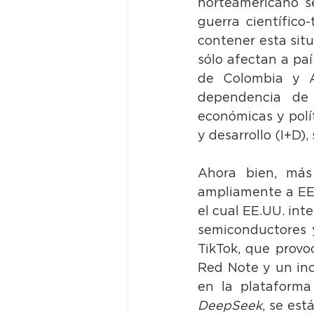
norteamericano se
guerra científico
contener esta sit
sólo afectan a pa
de Colombia y Ar
dependencia de 
económicas y polít
y desarrollo (I+D),
Ahora bien, más 
ampliamente a EE.
el cual EE.UU. inte
semiconductores y
TikTok, que provo
Red Note y un inc
DeepSeek
, se est