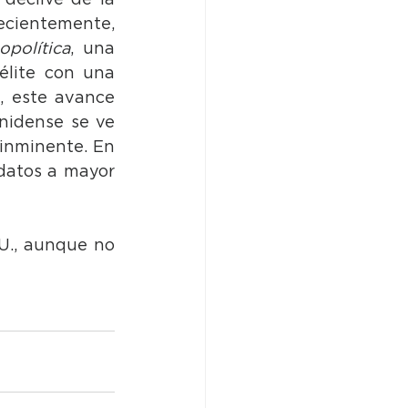
declive de la 
cientemente, 
opolítica
, una 
lite con una 
, este avance 
nidense se ve 
inminente. En 
 datos a mayor 
U., aunque no 