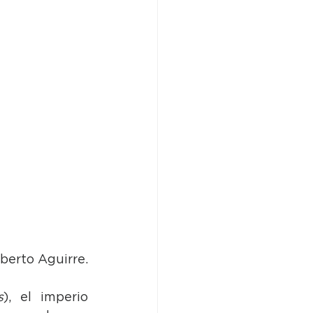
lberto Aguirre.
s
), el imperio 