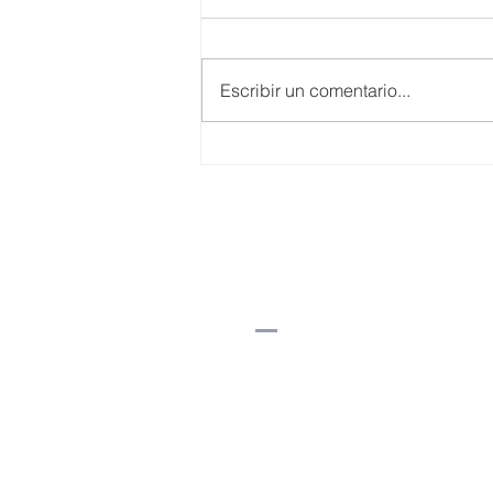
Escribir un comentario...
Somos jóvenes,
cometemos errores.
CEDI