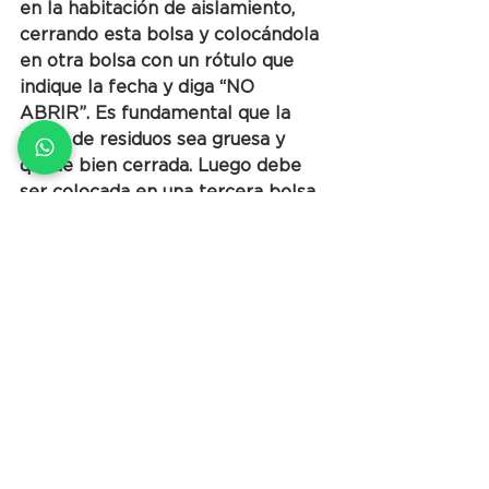
en la habitación de aislamiento, 
cerrando esta bolsa y colocándola 
en otra bolsa con un rótulo que 
indique la fecha y diga “NO 
ABRIR”. Es fundamental que la 
bolsa de residuos sea gruesa y 
quede bien cerrada. Luego debe 
ser colocada en una tercera bolsa. 
Es importante destacar que el 
motivo para 
dejar los residuos 72 
horas
 en el domicilio se debe a 
que 
en ese plazo la carga viral 
disminuye
, haciéndolo también el 
potencial de contagio. Las 
autoridades nacionales y 
provinciales de Salud y Ambiente 
trabajan mancomunadamente 
para lograr capacitar tanto a los 
pacientes en su domicilio como a 