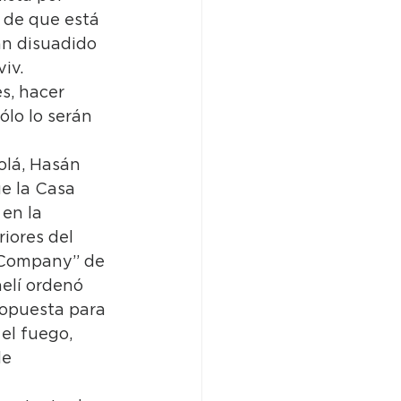
s de que está 
an disuadido 
iv.
s, hacer 
lo lo serán 
olá, Hasán 
ue la Casa 
en la 
iores del 
 Company” de 
elí ordenó 
ropuesta para 
el fuego, 
e 