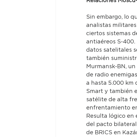
Relaciones Moscú
Sin embargo, lo qu
analistas militare
ciertos sistemas d
antiaéreos S-400. 
datos satelitales s
también suministró
Murmansk-BN, un p
de radio enemigas,
a hasta 5.000 km d
Smart y también e
satélite de alta f
enfrentamiento entr
Resulta lógico en
del pacto bilatera
de BRICS en Kazán