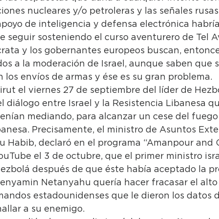
ciones nucleares y/o petroleras y las señales rusa
poyo de inteligencia y defensa electrónica habrí
e seguir sosteniendo el curso aventurero de Tel Av
rata y los gobernantes europeos buscan, entonce
dos a la moderación de Israel, aunque saben que só
los envíos de armas y ése es su gran problema. 
irut el viernes 27 de septiembre del líder de Hezb
l diálogo entre Israel y la Resistencia Libanesa q
venían mediando, para alcanzar un cese del fuego 
ibanesa. Precisamente, el ministro de Asuntos Exter
ou Habib, declaró en el programa “Amanpour and
uTube el 3 de octubre, que el primer ministro isra
 Hezbolá después de que éste había aceptado la p
Benyamin Netanyahu quería hacer fracasar el alto 
mandos estadounidenses que le dieron los datos d
hallar a su enemigo.