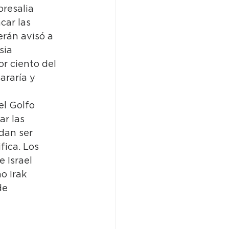
presalia 
car las 
erán avisó a 
sia 
r ciento del 
araría y 
el Golfo 
r las 
dan ser 
fica. Los 
 Israel 
o Irak 
de 