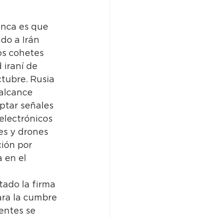
anca es que 
do a Irán 
os cohetes 
 iraní de 
ctubre. Rusia 
alcance 
tar señales 
electrónicos 
es y drones 
ión por 
 en el 
ado la firma 
ara la cumbre 
entes se 