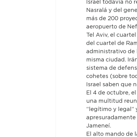
Israel todavía no r
Nasralá y del gene
más de 200 proyect
aeropuerto de Nefa
Tel Aviv, el cuarte
del cuartel de Ram
administrativo de
misma ciudad. Irán
sistema de defens
cohetes (sobre tod
Israel saben que n
El 4 de octubre, e
una multitud reun
“legítimo y legal” 
apresuradamente p
Jameneí.
El alto mando de 