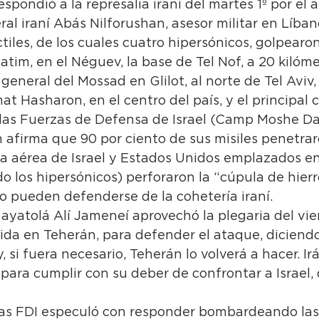
espondió a la represalia iraní del martes 1º por el 
ral iraní Abás Nilforushan, asesor militar en Líba
iles, de los cuales cuatro hipersónicos, golpearon
tim, en el Néguev, la base de Tel Nof, a 20 kilómet
l general del Mossad en Glilot, al norte de Tel Aviv,
at Hasharon, en el centro del país, y el principa
 las Fuerzas de Defensa de Israel (Camp Moshe Da
 afirma que 90 por ciento de sus misiles penetrar
a aérea de Israel y Estados Unidos emplazados en 
o los hipersónicos) perforaron la “cúpula de hierr
o pueden defenderse de la cohetería iraní.
l ayatolá Alí Jameneí aprovechó la plegaria del vie
ida en Teherán, para defender el ataque, diciendo
y, si fuera necesario, Teherán lo volverá a hacer. I
ara cumplir con su deber de confrontar a Israel, 
las FDI especuló con responder bombardeando las