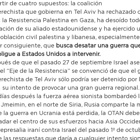
tir de cuatro supuestos: la coalición 
rechista que gobierna en Tel Aviv ha rechazado ca
la Resistencia Palestina en Gaza, ha desoído todo
ción de su aliado estadounidense y ha ejercido u
oblación civil palestina y libanesa, especialmente 
r consiguiente, que 
busca desatar una guerra que
bligue a Estados Unidos a intervenir. 
pués de que el pasado 27 de septiembre Israel ase
 el “Eje de la Resistencia” se convenció de que el 
rechista de Tel Aviv sólo podría ser detenido por l
su intento de provocar una gran guerra regional.
ías después la fuerza aérea sionista bombardeó l
 Jmeimin, en el norte de Siria, Rusia comparte la 
 la guerra en Ucrania está perdida, la OTAN debe 
adar el centro de sus esfuerzos hacia Asia Occiden
represalia iraní contra Israel del pasado 1º de octub
 las respuestas que daría a cualquier intento sion