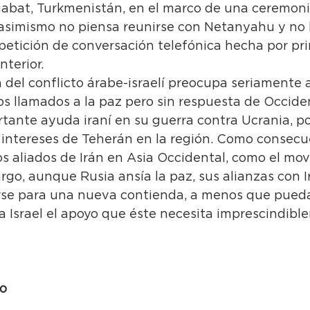
abat, Turkmenistán, en el marco de una ceremonia
asimismo no piensa reunirse con Netanyahu y no 
petición de conversación telefónica hecha por pri
terior. 
 del conflicto árabe-israelí preocupa seriamente a
s llamados a la paz pero sin respuesta de Occiden
tante ayuda iraní en su guerra contra Ucrania, po
s intereses de Teherán en la región. Como consecu
s aliados de Irán en Asia Occidental, como el mo
go, aunque Rusia ansía la paz, sus alianzas con Irá
rse para una nueva contienda, a menos que pueda
a Israel el apoyo que éste necesita imprescindibl
no