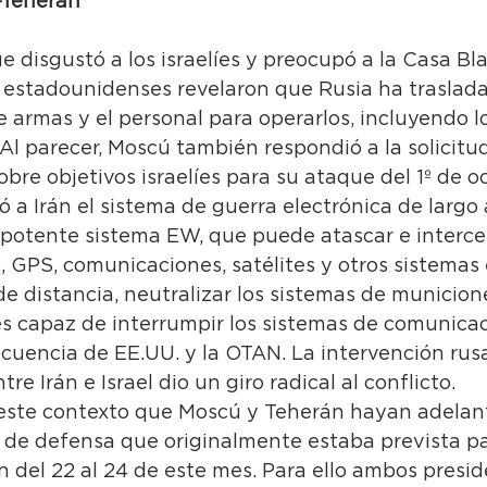
-Teherán
e disgustó a los israelíes y preocupó a la Casa Bl
s estadounidenses revelaron que Rusia ha traslada
e armas y el personal para operarlos, incluyendo l
Al parecer, Moscú también respondió a la solicitud
obre objetivos israelíes para su ataque del 1º de o
 a Irán el sistema de guerra electrónica de largo 
otente sistema EW, que puede atascar e intercep
 GPS, comunicaciones, satélites y otros sistemas 
e distancia, neutralizar los sistemas de municion
s capaz de interrumpir los sistemas de comunicac
recuencia de EE.UU. y la OTAN. La intervención rusa
e Irán e Israel dio un giro radical al conflicto.
 este contexto que Moscú y Teherán hayan adelant
l de defensa que originalmente estaba prevista p
 del 22 al 24 de este mes. Para ello ambos presid