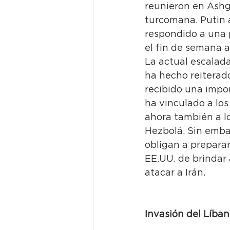
reunieron en Ashg
turcomana. Putin 
respondido a una 
el fin de semana an
La actual escalada
ha hecho reiterado
recibido una impor
ha vinculado a lo
ahora también a lo
Hezbolá. Sin embar
obligan a prepara
EE.UU. de brindar 
atacar a Irán. 
Invasión del Líba