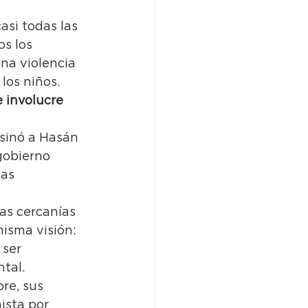
si todas las 
s los 
na violencia 
los niños. 
 involucre 
sinó a Hasán 
gobierno 
as 
 
as cercanías 
misma visión: 
ser 
tal. 
re, sus 
ista por 