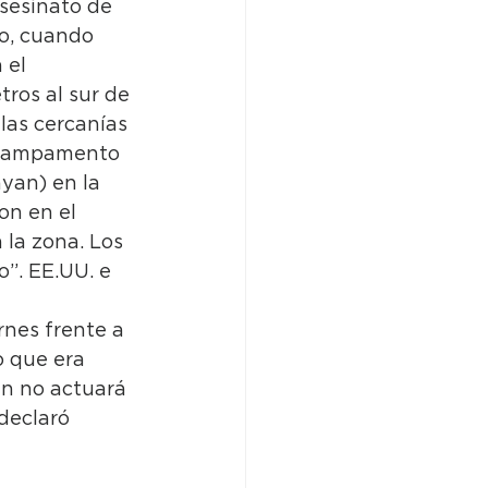
asesinato de 
no, cuando 
 el 
ros al sur de 
 las cercanías 
l campamento 
yan) en la 
on en el 
la zona. Los 
o”. EE.UU. e 
rnes frente a 
 que era 
rán no actuará 
declaró 
 