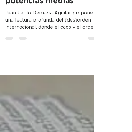
Latinoamérica y las
potencias medias
Juan Pablo Demaría Aguilar propone
una lectura profunda del (des)orden
internacional, donde el caos y el orden
coexisten en un pluriverso de tensiones
políticas y económicas. Desde América
Latina, analiza el papel de las potencias
medias, el cambio de época global y la
necesidad de repensar la soberanía
regional frente a las nuevas dinámicas
del poder mundial.