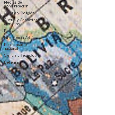
Medios de
Comunicación
Cultura y Religión
Guerra y Conflictos
Armados
Ensayo
Inteligencia Artificial
Pensamiento
nacional
Ciencia y Tecnología
Defensa