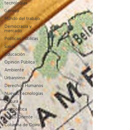
tecnologías
Género
Mundo del trabajo
Democracia y
mercado
Políticas Públicas
Salud
Educación
Opinión Pública
Ambiente
Urbanismo
Derechos Humanos
Nuevas tecnologías
Cultura
Geopolítica
Medio Oriente
Columna de Opinión