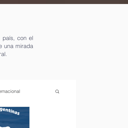
 país, con el
de una mirada
ral.
rnacional
jo