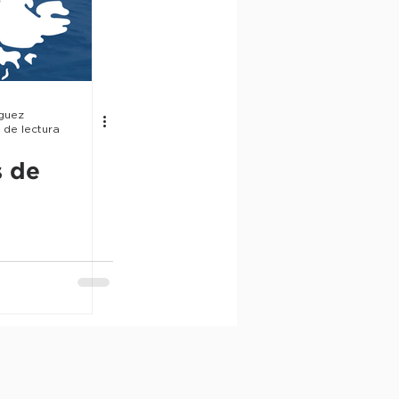
ica
Ambiente
Medio Oriente
íguez
 de lectura
flictos Armados
s de
Defensa