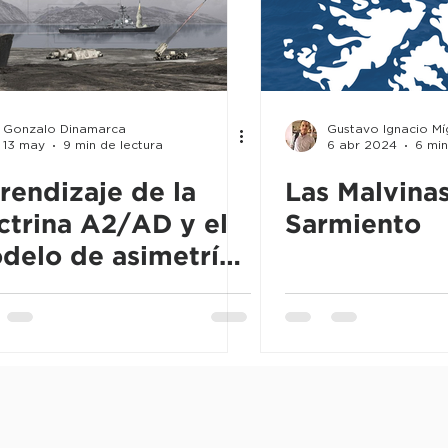
líticas Públicas
Salud
Educación
Opinión Públ
manos
Nuevas tecnologías
Cultura
Geopolítica
Gonzalo Dinamarca
Gustavo Ignacio M
13 may
9 min de lectura
6 abr 2024
6 min
os de Comunicación
Cultura y Religión
Guerra y Con
rendizaje de la
Las Malvina
ctrina A2/AD y el
Sarmiento
delo de asimetría
ial
Pensamiento nacional
Ciencia y Tecnología
ní en la defensa
cional argentina