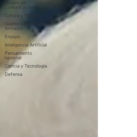
Medios de
Comunicación
Cultura y Religión
Guerra y Conflictos
Armados
Ensayo
Inteligencia Artificial
Pensamiento
nacional
Ciencia y Tecnología
Defensa