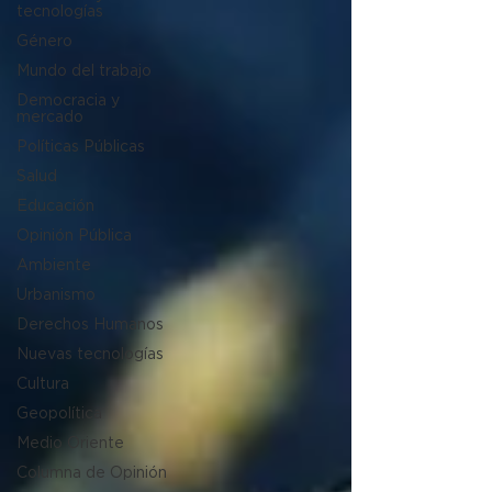
tecnologías
Género
Mundo del trabajo
Democracia y
mercado
Políticas Públicas
Salud
Educación
Opinión Pública
Ambiente
Urbanismo
Derechos Humanos
Nuevas tecnologías
Cultura
Geopolítica
Medio Oriente
Columna de Opinión