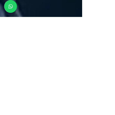
Carlos Alberto Aguirre
22 may 2025
4 min de lectura
¿El fin a la guerra
comercial entre China y
EEUU?
Tras una tregua arancelaria entre
EE.UU. y China, el artículo explora cómo
este acuerdo impacta en América
Latina. China refuerza su presencia
regional con créditos, inversiones en