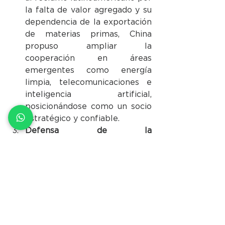
la falta de valor agregado y su 
dependencia de la exportación 
de materias primas, China 
propuso ampliar la 
cooperación en áreas 
emergentes como energía 
limpia, telecomunicaciones e 
inteligencia artificial, 
posicionándose como un socio 
estratégico y confiable.
Defensa de la 
soberanía:
 Mientras Estados 
Unidos propuso retomar el 
control del Canal de Panamá —
algo rechazado por el propio 
país centroamericano—, China 
se presenta como un aliado 
clave en la defensa de la 