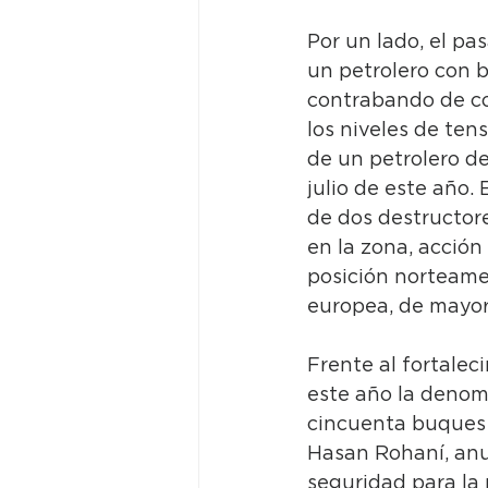
Por un lado, el pa
un petrolero con 
contrabando de co
los niveles de ten
de un petrolero d
julio de este año.
de dos destructor
en la zona, acción
posición norteamer
europea, de mayor
Frente al fortale
este año la denom
cincuenta buques ce
Hasan Rohaní, anu
seguridad para la 