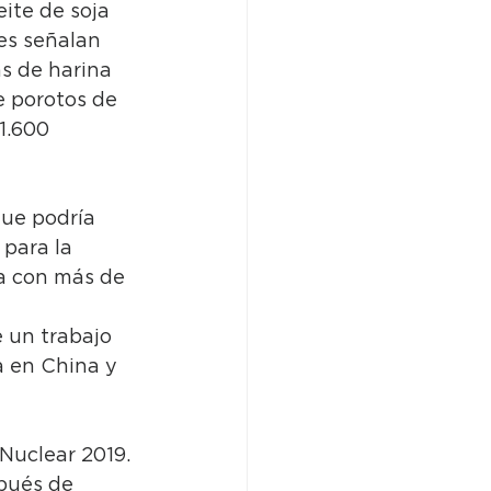
ite de soja 
es señalan 
s de harina 
e porotos de 
1.600 
ue podría 
para la 
a con más de 
 un trabajo 
a en China y 
Nuclear 2019. 
pués de 