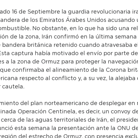
sado 16 de Septiembre la guardia revolucionaria ir
bandera de los Emiratos Árabes Unidos acusando 
mbustible. No obstante, en lo que ha sido una rel
sión de la zona, Irán confirmó en la última semana 
e bandera británica retenido cuando atravesaba el
 Esta captura había motivado el envío por parte de
es a la zona de Ormuz para proteger la navegació
 que confirmaba el alineamiento de la Corona brit
icana respecto al conflicto y, a su vez, la alejaba 
 cautela. 
cimiento del plan norteamericano de desplegar en
inada Operación Centinela, es decir, un convoy d
rca de las aguas territoriales de Irán, el presiden
nció esta semana la presentación ante la ONU de
región del estrecho de Ormuz, con presencia exclu