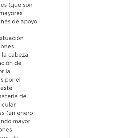
es (que son 
 mayores 
ones de apoyo.
ituación 
iones 
 la cabeza. 
ación de 
r la 
 por el 
 este 
ateria de 
icular 
s (en enero 
gundo mayor 
ones 