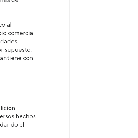
ones de 
o al 
io comercial 
ridades 
or supuesto, 
mantiene con 
lición 
versos hechos 
adando el 