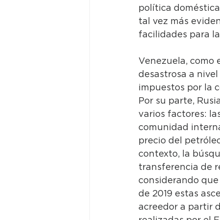
política doméstic
tal vez más evide
facilidades para l
Venezuela, como e
desastrosa a nivel
impuestos por la c
Por su parte, Rusi
varios factores: l
comunidad internac
precio del petróle
contexto, la búsq
transferencia de r
considerando que 
de 2019 estas asc
acreedor a partir 