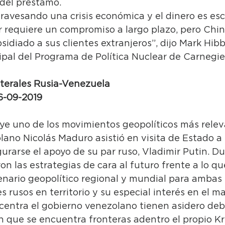
 del préstamo.
ravesando una crisis económica y el dinero es esca
r requiere un compromiso a largo plazo, pero Chi
sidiado a sus clientes extranjeros”, dijo Mark Hibb
ipal del Programa de Política Nuclear de Carnegie
aterales Rusia-Venezuela
26-09-2019
ye uno de los movimientos geopolíticos más releva
ano Nicolás Maduro asistió en visita de Estado a 
rarse el apoyo de su par ruso, Vladimir Putin. Du
n las estrategias de cara al futuro frente a lo qu
nario geopolítico regional y mundial para ambas 
es rusos en territorio y su especial interés en el 
centra el gobierno venezolano tienen asidero debi
n que se encuentra fronteras adentro el propio Kr