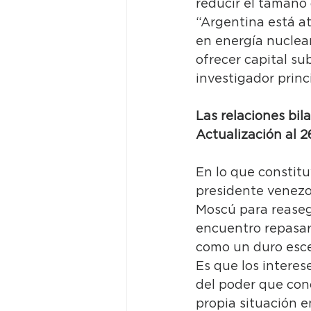
reducir el tamaño
“Argentina está at
en energía nuclea
ofrecer capital sub
investigador princ
Las relaciones bil
Actualización al 
En lo que constitu
presidente venezol
Moscú para reasegu
encuentro repasaro
como un duro esce
Es que los interes
del poder que con
propia situación e