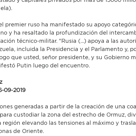
Estado y capitales privados por más de 15000 mill
ela).
el premier ruso ha manifestado su apoyo categóric
no y ha resaltado la profundización del intercamb
ción técnico-militar. "Rusia (...) apoya a las auto
uela, incluida la Presidencia y el Parlamento y, p
logo que usted, señor presidente, y su Gobierno 
ifestó Putin luego del encuentro.
z 
26-09-2019
ones generadas a partir de la creación de una coa
para custodiar la zona del estrecho de Ormuz, di
 región elevando las tensiones al máximo y trasl
zonas de Oriente. 