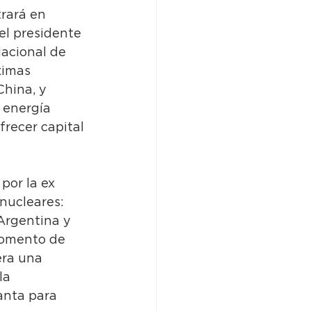
rará en 
el presidente 
acional de 
ximas 
hina, y 
 energía 
recer capital 
por la ex 
nucleares: 
Argentina y 
momento de 
era una 
la 
anta para 