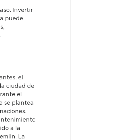
so. Invertir 
na puede 
s, 
.
ntes, el 
la ciudad de 
rante el 
e se plantea 
naciones.
mantenimiento 
do a la 
emlin. La 