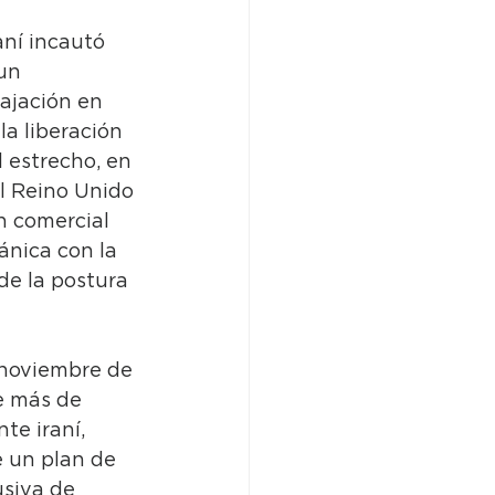
aní incautó 
un 
ajación en 
la liberación 
 estrecho, en 
l Reino Unido 
n comercial 
ánica con la 
de la postura 
 noviembre de 
e más de 
te iraní, 
 un plan de 
siva de 