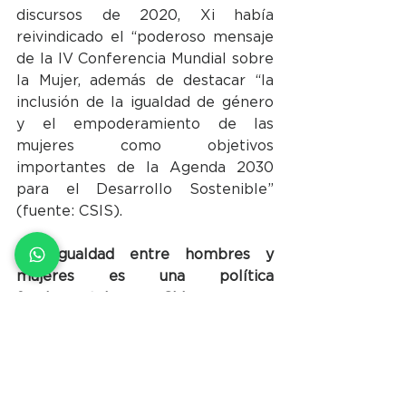
discursos de 2020, Xi había 
reivindicado el “poderoso mensaje 
de la IV Conferencia Mundial sobre 
la Mujer, además de destacar “la 
inclusión de la igualdad de género 
y el empoderamiento de las 
mujeres como objetivos 
importantes de la Agenda 2030 
para el Desarrollo Sostenible” 
(fuente: CSIS).
“
La igualdad entre hombres y 
mujeres es una política 
fundamental en China.
 Hemos 
establecido un sistema legal con 
más de 100 leyes y reglamentos 
para proteger plenamente los 
derechos e intereses de las 