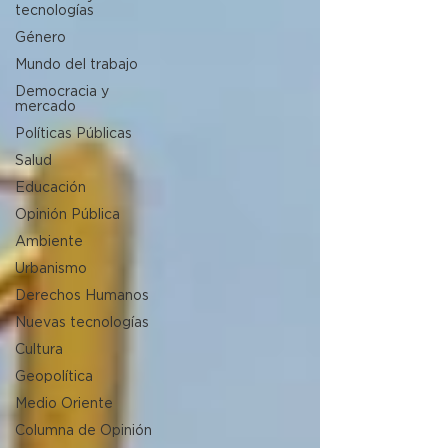
tecnologías
Género
Mundo del trabajo
Democracia y
mercado
Políticas Públicas
Salud
Educación
Opinión Pública
Ambiente
Urbanismo
Derechos Humanos
Nuevas tecnologías
Cultura
Geopolítica
Medio Oriente
Columna de Opinión