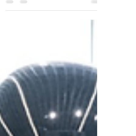
transformó en un nuevo escenario de
disputa entre Estados Unidos y China.
Mientras Washington presionó para
frenar una conexión directa con Hong
Kong por motivos de seguridad, el
gobierno chileno avanzó con el cable
Humboldt hacia Australia y analiza
nuevas iniciativas impulsadas por
empresas tecnológicas chinas. En juego
está el control de las rutas globales de
datos y la soberanía tecnológica en el
Pacíf