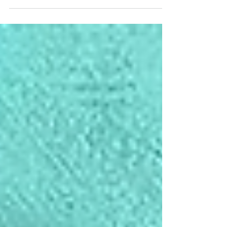
impulsada por Beijing para consolidar
su liderazgo en Inteligencia Artificial.
Con 77 universidades de élite, más de 5
millones de estudiantes y la
incorporación de contenidos de IA
desde la infancia, China apuesta a
formar el capital humano que sostenga
su ambición tecnológica hacia 2030. La
competencia global por la IA también
se juega en las aulas.