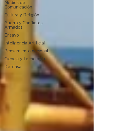
Medios de
Comunicación
Cultura y Religión
Guerra y Conflictos
Armados
Ensayo
Inteligencia Artificial
Pensamiento nacional
Ciencia y Tecnología
Defensa