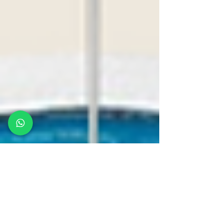
perspectiva china en torno a las rígidas
estructuras de Occidente y, por último,
sobre los desafíos contemporáneos y
la defensa del interés nacional y del
pensamiento estratégico para
consolidar un compromiso profundo
con el desarrollo cultural y social de
nuestro país y la región.