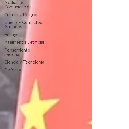
Medios de
Comunicación
Cultura y Religión
Guerra y Conflictos
Armados
Ensayo
Inteligencia Artificial
Pensamiento
nacional
Ciencia y Tecnología
Defensa