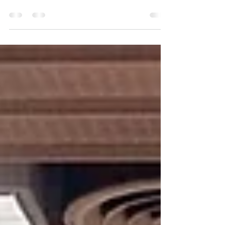
el equilibrio de poder global. Mientras
Xi Jinping advierte sobre la "Trampa de
Tucídides" y establece a Taiwán como
una línea roja innegociable, Donald
Trump prioriza una agenda de
pragmatismo económico respaldada
por los principales líderes corporativos
de Wall Street y Silicon Valley. El
encuentro evidencia a una China que ya
no negocia desde la defensiva, sino
como una potencia que exige respeto
mutuo a sus intereses estratégicos.