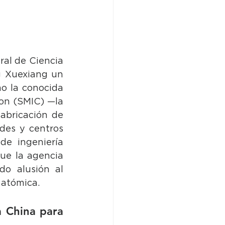
al de Ciencia 
 Xuexiang un 
o la conocida 
on (SMIC) —la 
abricación de 
des y centros 
e ingeniería 
ue la agencia 
o alusión al 
 atómica.
 China para 