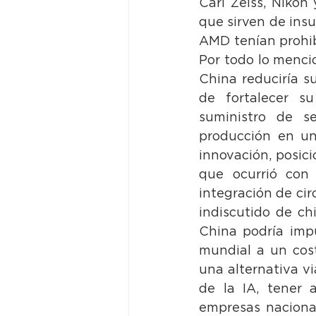
Carl Zeiss, Nikon
que sirven de insu
AMD tenían prohi
Por todo lo mencio
China reduciría s
de fortalecer s
suministro de s
producción en un 
innovación, posici
que ocurrió con
integración de circ
indiscutido de ch
China podría impu
mundial a un cos
una alternativa v
de la IA, tener a
empresas nacional