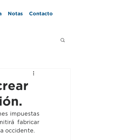
a
Notas
Contacto
crear
ión.
ones impuestas 
irá fabricar 
 a occidente.