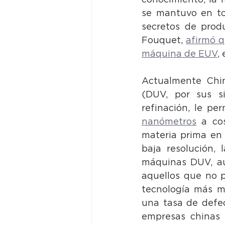
conocimiento, la 
se mantuvo en to
secretos de prod
Fouquet, 
afirmó q
máquina de EUV
,
Actualmente China
(DUV, por sus si
refinación, le per
nanómetros
 a cos
materia prima en 
baja resolución, 
máquinas DUV, au
aquellos que no p
tecnología más m
una tasa de defec
empresas chinas 