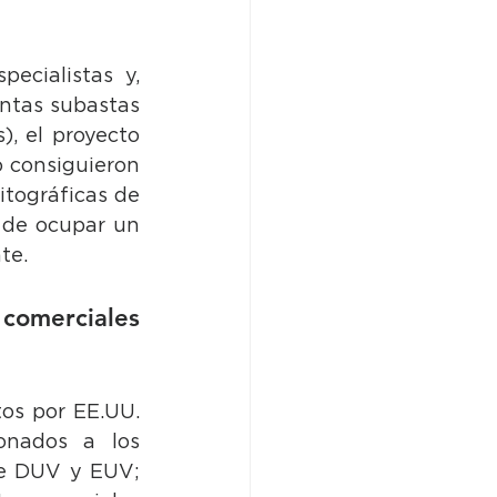
cialistas y, 
ntas subastas 
, el proyecto 
 consiguieron 
tográficas de 
 de ocupar un 
te.
comerciales 
s por EE.UU. 
nados a los 
e DUV y EUV; 