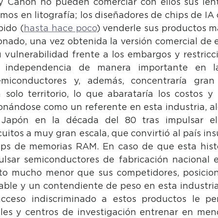
 y Canon no pueden comerciar con ellos sus lent
mos en litografía; los diseñadores de chips de IA 
bido (
hasta hace poco
) venderle sus productos m
nado, una vez obtenida la versión comercial de es
u vulnerabilidad frente a los embargos y restricc
u independencia de manera importante en l
emiconductores y, además, concentraría gran
solo territorio, lo que abarataría los costos y 
onándose como un referente en esta industria, algo
 Japón en la década del 80 tras impulsar el
uitos a muy gran escala, que convirtió al país insul
ips de memorias RAM. En caso de que esta histor
lsar semiconductores de fabricación nacional e
to mucho menor que sus competidores, posicio
iable y un contendiente de peso en esta industria
cceso indiscriminado a estos productos le perm
es y centros de investigación entrenar en meno