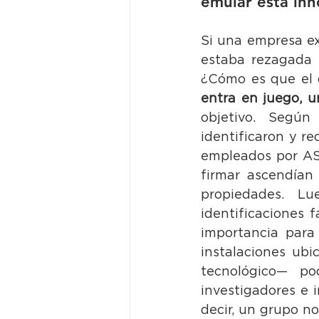
emular esta inn
Si una empresa ex
estaba rezagada p
entra en juego, u
objetivo. Según
identificaron y re
empleados por ASM
firmar ascendían
propiedades. Lue
identificaciones f
importancia para 
instalaciones ub
tecnológico— p
investigadores e 
decir, un grupo no