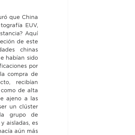
ró que China 
tografía EUV, 
¿Cómo es que el dragón de oriente pudo acortar tan pronto la distancia? Aquí 
eción de este 
dades chinas 
e habían sido 
icaciones por 
la compra de 
to, recibían 
 como de alta 
 ajeno a las 
r un clúster 
da grupo de 
 aisladas, es 
hacía aún más 