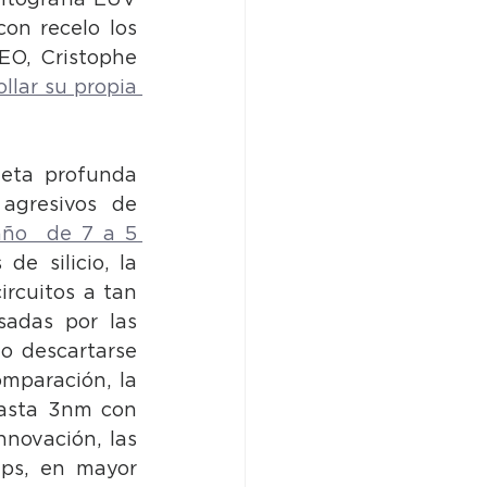
itografía EUV 
n recelo los 
O, Cristophe 
lar su propia 
leta profunda 
agresivos de 
año  de 7 a 5 
e silicio, la 
rcuitos a tan 
sadas por las 
 descartarse 
paración, la 
asta 3nm con 
novación, las 
ps, en mayor 