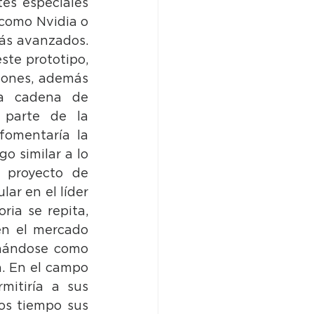
es especiales 
como Nvidia o 
ás avanzados. 
te prototipo, 
iones, además 
a cadena de 
 parte de la 
fomentaría la 
 similar a lo 
 proyecto de 
ar en el líder 
ia se repita, 
n el mercado 
nándose como 
. En el campo 
itiría a sus 
s tiempo sus 