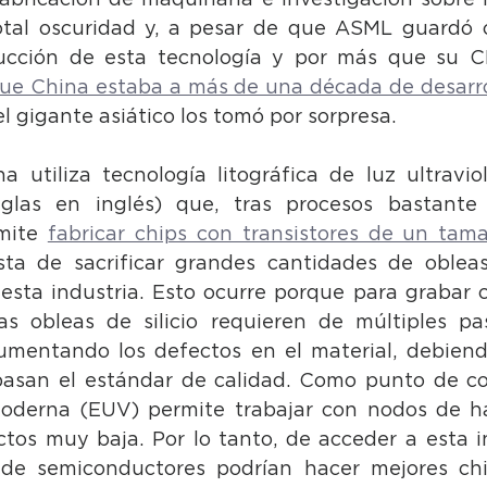
fabricación de maquinaria e investigación sobre l
tal oscuridad y, a pesar de que ASML guardó co
ucción de esta tecnología y por más que su CE
ue China estaba a más de una década de desarrol
 el gigante asiático los tomó por sorpresa.
 utiliza tecnología litográfica de luz ultravio
glas en inglés) que, tras procesos bastante 
mite 
fabricar chips con transistores de un tam
ta de sacrificar grandes cantidades de obleas d
esta industria. Esto ocurre porque para grabar ci
las obleas de silicio requieren de múltiples pa
mentando los defectos en el material, debiendo
asan el estándar de calidad. Como punto de com
oderna (EUV) permite trabajar con nodos de h
tos muy baja. Por lo tanto, de acceder a esta in
de semiconductores podrían hacer mejores chi