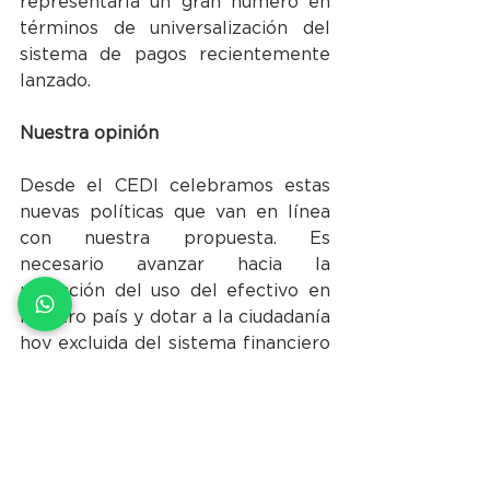
representaría un gran número en 
términos de universalización del 
sistema de pagos recientemente 
lanzado. 
Nuestra opinión
Desde el CEDI celebramos estas 
nuevas políticas que van en línea 
con nuestra propuesta. Es 
necesario avanzar hacia la 
reducción del uso del efectivo en 
nuestro país y dotar a la ciudadanía 
hoy excluida del sistema financiero 
de mayores herramientas 
financieras accesibles, gratuitas, y 
seguras. Otro tema central que 
debemos destacamos es la 
formalización de nuestra 